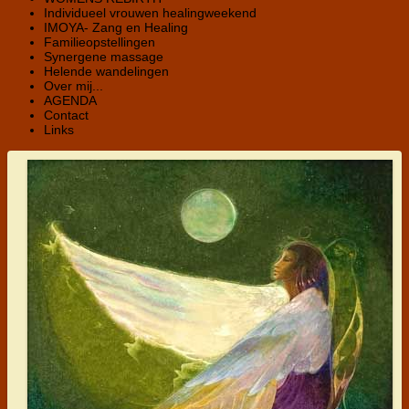
Individueel vrouwen healingweekend
IMOYA- Zang en Healing
Familieopstellingen
Synergene massage
Helende wandelingen
Over mij...
AGENDA
Contact
Links