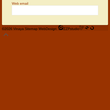
Web email
©2026 Vinaya
Sitemap
WebDesign:
ZZPstudio