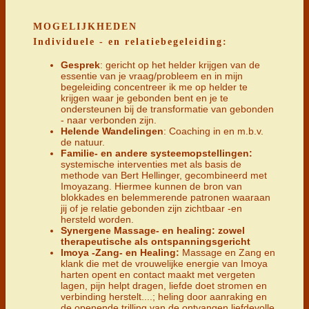
MOGELIJKHEDEN
Individuele - en relatiebegeleiding:
Gesprek
: gericht op het helder krijgen van de
essentie van je vraag/probleem en in mijn
begeleiding concentreer ik me op helder te
krijgen waar je gebonden bent en je te
ondersteunen bij de transformatie van gebonden
- naar verbonden zijn.
Helende Wandelingen
: Coaching in en m.b.v.
de natuur.
Familie- en andere systeemopstellingen:
systemische interventies met als basis de
methode van Bert Hellinger, gecombineerd met
Imoyazang. Hiermee kunnen de bron van
blokkades en belemmerende patronen waaraan
jij of je relatie gebonden zijn zichtbaar -en
hersteld worden.
Synergene Massage- en healing: zowel
therapeutische als ontspanningsgericht
Imoya -Zang- en Healing:
Massage en Zang en
klank die met de vrouwelijke energie van Imoya
harten opent en contact maakt met vergeten
lagen, pijn helpt dragen, liefde doet stromen en
verbinding herstelt....; heling door aanraking en
de openende trilling van de ontvangen liefdevolle