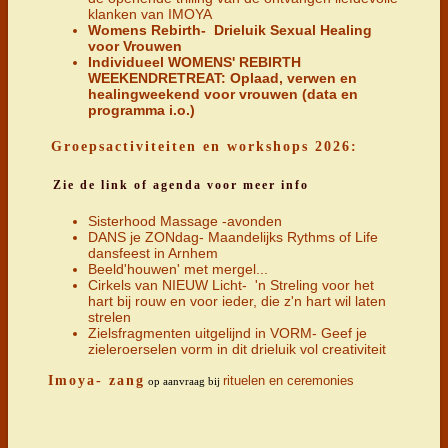
klanken van IMOYA
Womens Rebirth- Drieluik Sexual Healing
voor Vrouwen
Individueel WOMENS' REBIRTH
WEEKENDRETREAT: Oplaad, verwen en
healingweekend voor vrouwen (data en
programma i.o.)
Groepsactiviteiten en workshops 2026:
Zie de link of agenda voor meer info
Sisterhood Massage -avonden
DANS je ZONdag- Maandelijks Rythms of Life
dansfeest in Arnhem
Beeld'houwen' met mergel...
Cirkels van NIEUW Licht- 'n Streling voor het
hart bij rouw en voor ieder, die z'n hart wil laten
strelen
Zielsfragmenten uitgelijnd in VORM- Geef je
zieleroerselen vorm in dit drieluik vol creativiteit
Imoya- zang
rituelen en ceremonies
op aanvraag b
ij