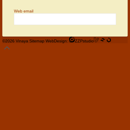
Web email
©2026 Vinaya
Sitemap
WebDesign:
ZZPstudio