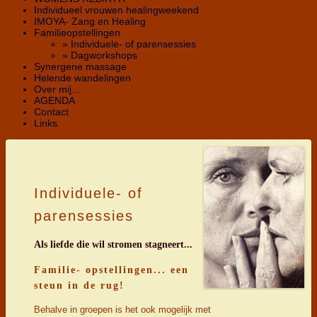
Individueel vrouwen healingweekend
IMOYA- Zang en Healing
Familieopstellingen
» Individuele- of parensessies
» Dagworkshops
Synergene massage
Helende wandelingen
Over mij...
AGENDA
Contact
Links
Individuele- of
parensessies
Als liefde die wil stromen stagneert...
Familie- opstellingen... een
steun in de rug!
Behalve in groepen is het ook mogelijk met